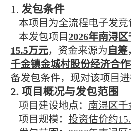
1.
发包条件
本项目为全流程电子
发竞
本
发包项目
2026年南
15.5万
元
，资金来源为
自筹
千金镇金城村股份经济合作
备
发包条件
，现对该项目进
2. 项目概况与
发包范围
项目建设地点：
南浔区千
项目规模：
投资估价约
15