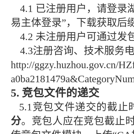
4.1 已注册用户，请登
易主体登录”，下载获取后缀名
4.2 未注册用户可通过
发
4.3注册咨询、技术服务电话
http://ggzy.huzhou.gov.cn/HZ
a0ba2181479a&CategoryNu
5.
竞包文件
的递交
5.1
竞包文件
递交的截止
分
。
竞包人
应在
竞包截止