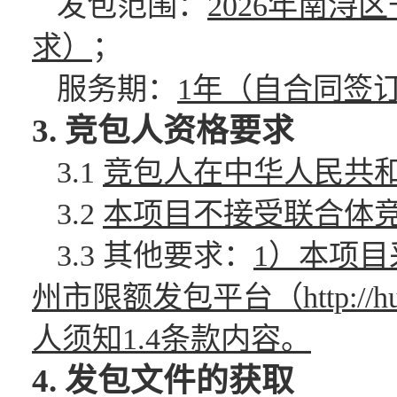
发包范围
：
2026年南
求
）
；
服务期
：
1年（自合同签
3.
竞包人
资格要求
3.1
竞包人在中华人民共
3.2
本项目不接受联合体
3.3 其他要求：
1）本项目
州市限额发包平台（
http:
人
须知
1.4条款内容。
4.
发包文件
的获取