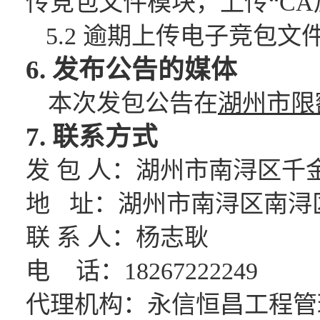
传
竞包文件
模块，上传
“C
5.2 逾期上传电子
竞包文
6. 发布公告的媒体
本次
发包公告
在
湖州市限
7. 联系方式
发
包
人：
湖州市南浔区千
地
址：
湖州市南浔区南浔
联
系
人：
杨志耿
电
话：
18267222249
代理机构：
永信恒昌工程管