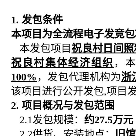
1. 发包条件
本项目为全流程电子发竞包
本发包项目
祝良村日间照
祝良村集体经济组织
，
100%
，发包代理机构为
浙
该项目进行公开发包
,
项目
2. 项目概况与发包范围
2.1发包规模：
约
27.5
万元
2.2供货
、安装
地点：
旧馆