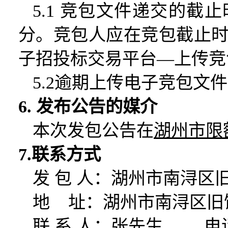
5.1 竞包文件递交的截
分。
竞包人应在竞包截止
子招投标交易平台—上传竞
5.2逾期上传电子竞包文
6. 发布公告的媒介
本次发包公告在
湖州市限
7
.联系方式
发
包
人：
湖州市南浔区
地
址：湖州市南浔区
旧
联
系
人：
张先生
电