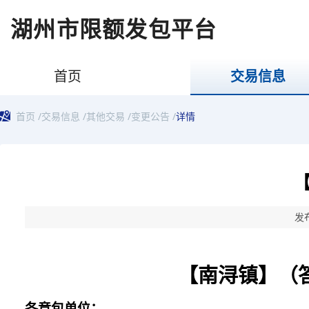
湖州市限额发包平台
首页
交易信息
首页
/
交易信息
/
其他交易
/
变更公告
/
详情
发布
【南浔镇】（
各
竞包
单位：