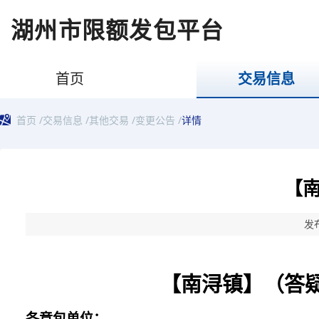
湖州市限额发包平台
首页
交易信息
首页
/
交易信息
/
其他交易
/
变更公告
/
详情
【
发布
【南浔镇】（答
各
竞包
单位：