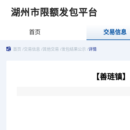
湖州市限额发包平台
首页
交易信息
首页
/
交易信息
/
其他交易
/
发包结果公示
/
详情
【善琏镇】