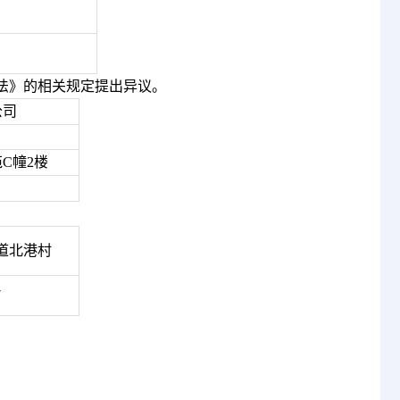
法》的相关规定提出异议。
公司
苑
C幢2楼
。
道北港村
7