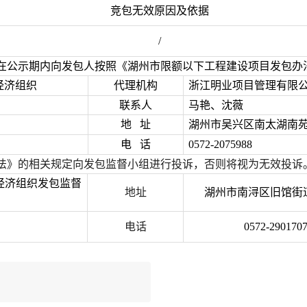
竞包无效原因及依据
/
在公示期内向发包人按照《湖州市限额以下工程建设项目发包办
经济组织
代理机构
浙江明业项目管理有限
联系人
马艳、沈薇
地
址
湖州市吴兴区南太湖南
电
话
0572-2075988
法》的相关规定向发包监督小组进行投诉，否则将视为无效投诉
经济组织发包监督
地址
湖州市南浔区旧馆街
电话
0572-290170