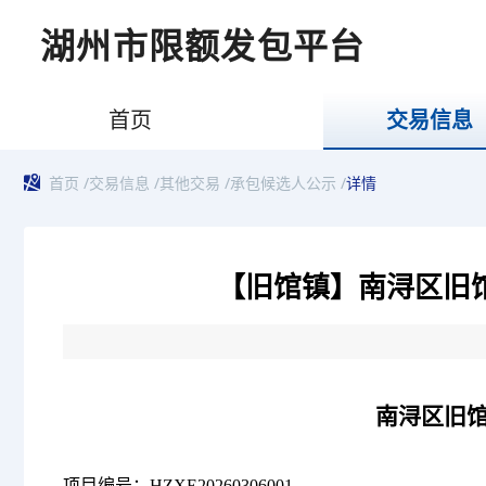
湖州市限额发包平台
首页
交易信息
首页
/
交易信息
/
其他交易
/
承包候选人公示
/
详情
【旧馆镇】南浔区旧
南浔区旧
项目编号：
HZXE20260306001