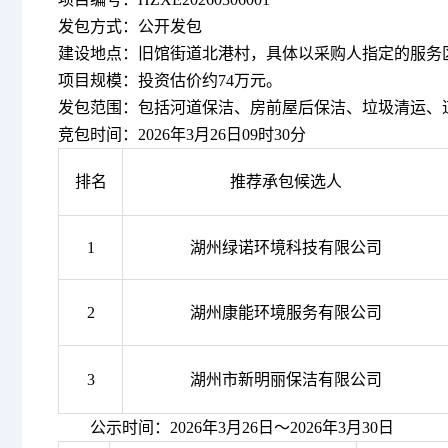
发包方式：
公开
发包
建设地点：
旧馆街道北港村，具体以采购人指定的服务
项目规模：投资估价约
74万元
。
发包范围：包括河道保洁、房前屋后保洁、垃圾清运、
竞包时间：
202
6
年
3
月
26
日
09
时
30
分
排名
推荐承包候选人
1
湖州绿诺环境科技有限公司
2
湖州康能环境服务有限公司
3
湖州市新明丽保洁有限公司
公示时间：
2026年3月26日
～
20
26
年
3
月
30
日