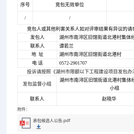
序号
竞包无效单位
/
/
竞包人或其他利害关系人如对评审结果有异议的请
发包人
湖州市南浔区旧馆街道北港村集体
联系人
谭若兰
地
址
湖州市南浔区旧馆街道北港村
电
话
0572-2901707
投诉请按照《湖州市限额以下工程建设项目发包办
湖州市南浔区旧馆街道北港村集体
发包监督小组
小组
联系人
赵晓华
附件：
承包候选人公告.pdf