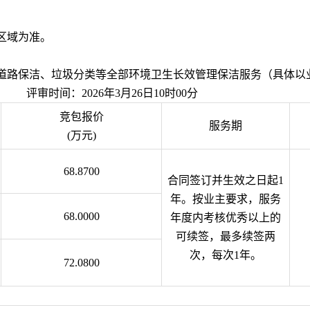
区域为准
。
道路保洁、垃圾分类等全部环境卫生长效管理保洁服务（具体以
评审时间：
20
26
年
3
月
26
日
10
时
00
分
竞包报价
服务期
(万元)
68
.
8700
合同签订并生效之日起
1
年。按业主要求，服务
68
.
0000
年度内考核优秀以上的
可续签，最多续签两
次，每次1年。
72
.
0800