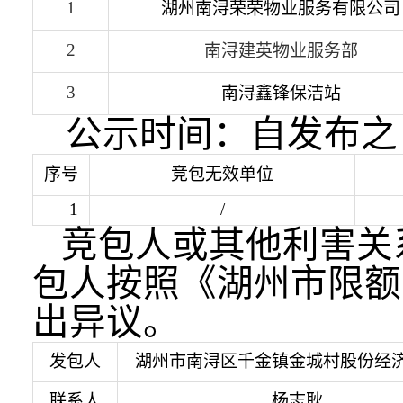
1
湖州南浔荣荣物业服务有限公司
2
南浔建英物业服务部
3
南浔鑫锋保洁站
公示时间：自发布之
序号
竞包无效单位
1
/
竞包人或其他利害关
包人按照《湖州市限额
出异议。
发包人
湖州市南浔区千金镇金城村股份经
联系人
杨志耿