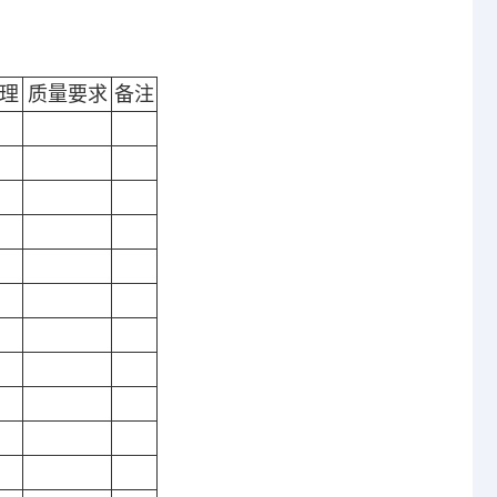
理
质量要求
备注